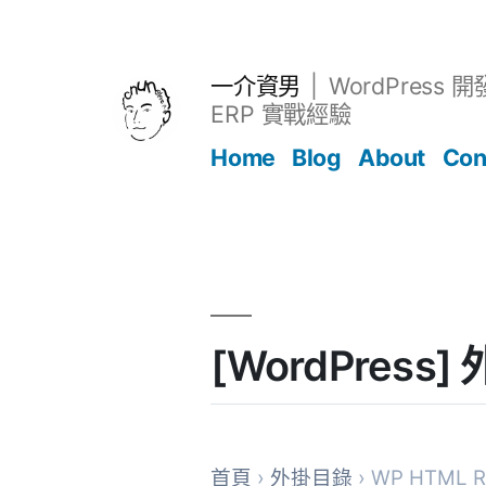
跳
至
主
一介資男
WordPress 
要
ERP 實戰經驗
內
Home
Blog
About
Con
容
文章
[WordPress]
首頁
›
外掛目錄
› WP HTML Ro