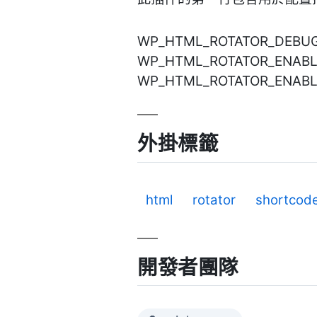
WP_HTML_ROTATOR_D
WP_HTML_ROTATOR_E
WP_HTML_ROTATOR_E
外掛標籤
html
rotator
shortcod
開發者團隊