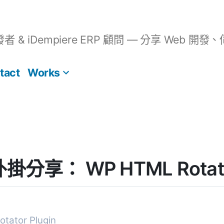
開發者 & iDempiere ERP 顧問 — 分享 We
tact
Works
 外掛分享： WP HTML Rotato
tator Plugin