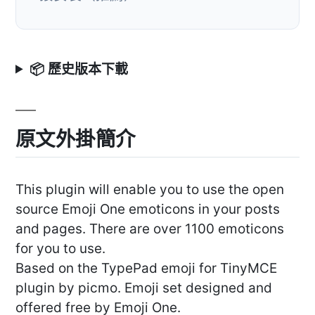
📦 歷史版本下載
原文外掛簡介
This plugin will enable you to use the open
source Emoji One emoticons in your posts
and pages. There are over 1100 emoticons
for you to use.
Based on the TypePad emoji for TinyMCE
plugin by picmo. Emoji set designed and
offered free by Emoji One.