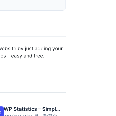
website by just adding your
cs – easy and free.
WP Statistics – Simple, privacy-friendly Google Analytics alternative