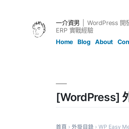
跳
至
主
一介資男
WordPress 
要
ERP 實戰經驗
內
Home
Blog
About
Con
容
文章
[WordPress]
首頁
›
外掛目錄
› WP Easy Me