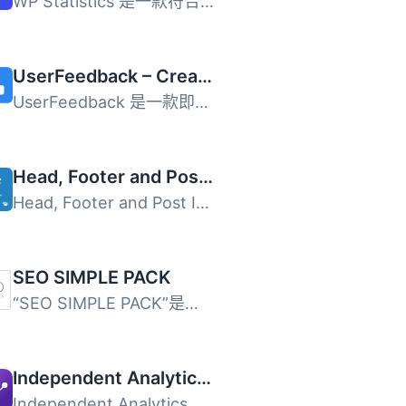
WP Statistics 是一款符合 GDPR 規範的分析工具，為 WordPres...
UserFeedback – Create Interactive Feedback Form, User Surveys, and Polls in Seconds
UserFeedback 是一款即時收集網站訪客回饋的 WordPress 外掛...
Head, Footer and Post Injections
Head, Footer and Post Injections 外掛讓使用者能夠集中管理...
SEO SIMPLE PACK
“SEO SIMPLE PACK”是一款非常簡單的SEO外掛程式...
Independent Analytics – WordPress Analytics Plugin
Independent Analytics 是一款簡單易用的 WordPress 分析外掛...