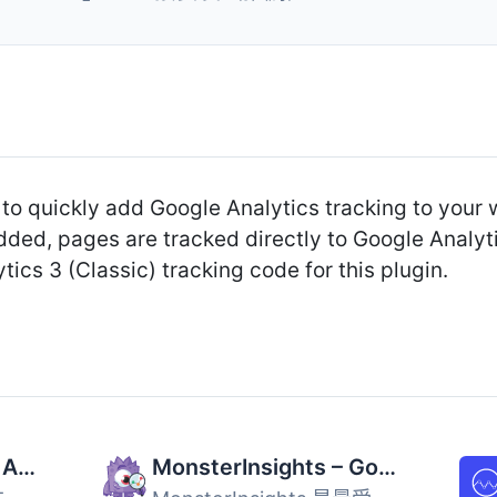
to quickly add Google Analytics tracking to your 
dded, pages are tracked directly to Google Analyti
tics 3 (Classic) tracking code for this plugin.
Site Kit by Google – Analytics, Search Console, AdSense, Speed
MonsterInsights – Google Analytics Dashboard for WordPress (Website Stats Made Easy)