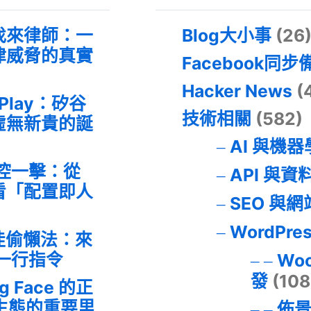
找來律師：一
Blog大小事
(26
律威脅的真實
Facebook同步
Hacker News
(
 Play：矽谷
技術相關
(582)
虛無新貴的誕
AI 與機
失控一擊：從
API 與資
事件看「配置即人
SEO 與
WordPre
最佳偷懶法：來
的一行指令
Wo
發
(108
ng Face 的正
I 生態的重要里
佈