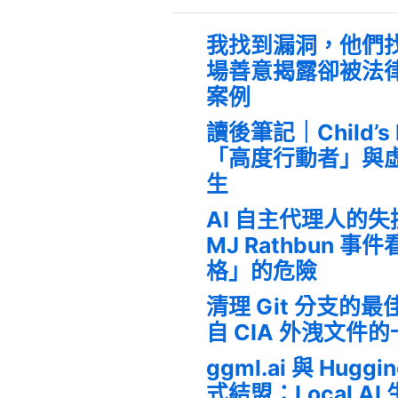
我找到漏洞，他們
場善意揭露卻被法
案例
讀後筆記｜Child’s
「高度行動者」與
生
AI 自主代理人的
MJ Rathbun 
格」的危險
清理 Git 分支的
自 CIA 外洩文件
ggml.ai 與 Huggi
式結盟：Local A