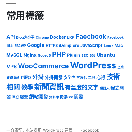
常用標籤
Facebook
API
Docker
ERP
Blog大小事
Chrome
Facebook
Google
JavaScript
iDempiere
Mac
HTTPS
Linux
同步
FB2WP
PHP
Ubuntu
MySQL
Nginx
Plugin
NodeJS
SEO
SSL
WordPress
WooCommerce
VPS
企業
技術
外掛
外掛開發
心得
安全性
伺服器
客製化
工具
管理系統
新聞資訊
相關
教學
有溫度的文字
程式開
機器人
發
網站開發
開發
經營
筆記
開源ERP
資料庫
一介資男
,
本站採用 WordPress 建置
Facebook