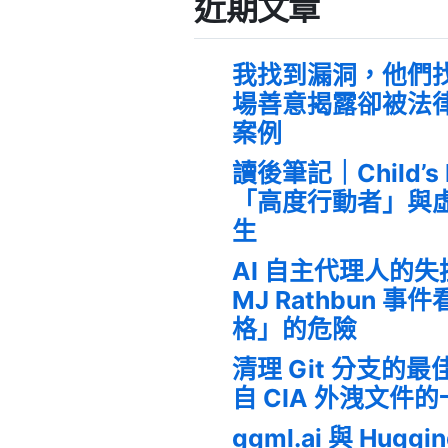
近期文章
我找到漏洞，他們
場善意揭露卻被法
案例
讀後筆記｜Child’s
「高度行動者」與
生
AI 自主代理人的
MJ Rathbun 
格」的危險
清理 Git 分支的
自 CIA 外洩文件
ggml.ai 與 Huggi