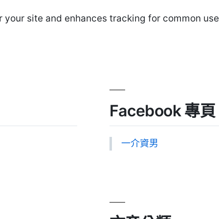
r your site and enhances tracking for common user
Facebook 專頁
一介資男