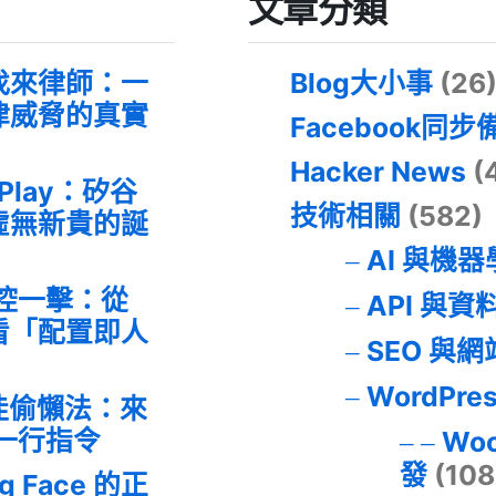
文章分類
找來律師：一
Blog大小事
(26
律威脅的真實
Facebook同步
Hacker News
(
 Play：矽谷
技術相關
(582)
虛無新貴的誕
AI 與機
失控一擊：從
API 與資
事件看「配置即人
SEO 與
WordPre
最佳偷懶法：來
的一行指令
Wo
發
(108
ng Face 的正