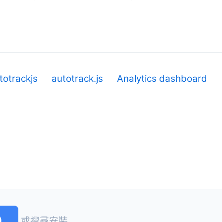
totrackjs
autotrack.js
Analytics dashboard
)
或搜尋安裝