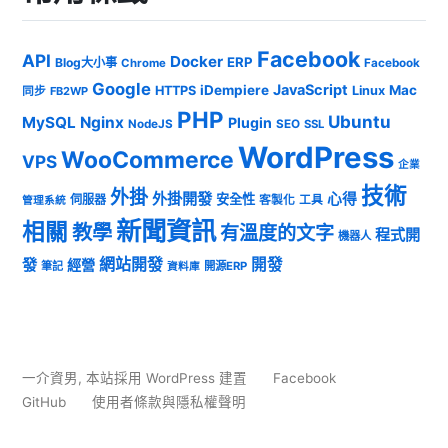
Facebook
API
Docker
ERP
Blog大小事
Chrome
Facebook
Google
JavaScript
iDempiere
Mac
HTTPS
Linux
同步
FB2WP
PHP
Ubuntu
MySQL
Nginx
Plugin
NodeJS
SEO
SSL
WordPress
WooCommerce
VPS
企業
技術
外掛
外掛開發
心得
安全性
伺服器
客製化
工具
管理系統
新聞資訊
相關
教學
有溫度的文字
程式開
機器人
發
網站開發
開發
經營
筆記
開源ERP
資料庫
一介資男
,
本站採用 WordPress 建置
Facebook
GitHub
使用者條款與隱私權聲明