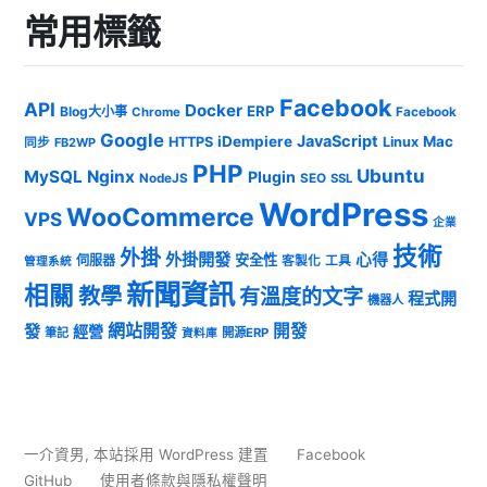
常用標籤
Facebook
API
Docker
ERP
Blog大小事
Chrome
Facebook
Google
JavaScript
iDempiere
Mac
HTTPS
Linux
同步
FB2WP
PHP
Ubuntu
MySQL
Nginx
Plugin
NodeJS
SEO
SSL
WordPress
WooCommerce
VPS
企業
技術
外掛
外掛開發
心得
安全性
伺服器
客製化
工具
管理系統
新聞資訊
相關
教學
有溫度的文字
程式開
機器人
發
網站開發
開發
經營
筆記
開源ERP
資料庫
一介資男
,
本站採用 WordPress 建置
Facebook
GitHub
使用者條款與隱私權聲明