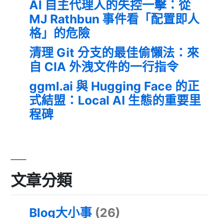
AI 自主代理人的失控一擊：從
MJ Rathbun 事件看「配置即人
格」的危險
清理 Git 分支的最佳偷懶法：來
自 CIA 外洩文件的一行指令
ggml.ai 與 Hugging Face 的正
式結盟：Local AI 生態的重要里
程碑
文章分類
Blog大小事
(26)