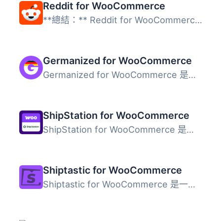
Reddit for WooCommerce
**總結：** Reddit for WooCommerce將您的WooCommerce商店與R...
Germanized for WooCommerce
Germanized for WooCommerce 是一款專為德國市場設計的外掛，...
ShipStation for WooCommerce
ShipStation for WooCommerce 是一站式出貨管理外掛，將 WooC...
Shiptastic for WooCommerce
Shiptastic for WooCommerce 是一款全方位的運輸與履行解決方...