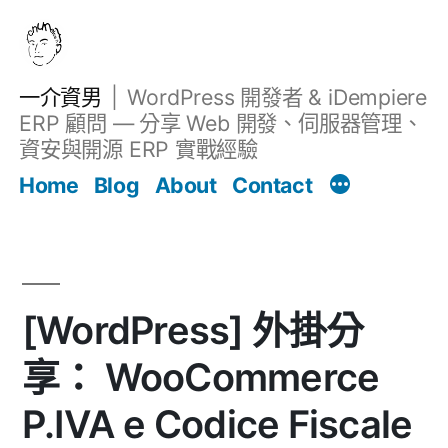
跳
至
主
一介資男
WordPress 開發者 & iDempiere
要
ERP 顧問 — 分享 Web 開發、伺服器管理、
內
資安與開源 ERP 實戰經驗
Filter
容
文章
Home
Blog
About
Contact
[WordPress] 外掛分
享： WooCommerce
P.IVA e Codice Fiscale