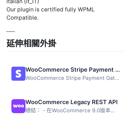
Italian (it_IT)
Our plugin is certified fully WPML
Compatible.
延伸相關外掛
WooCommerce Stripe Payment Gateway
WooCommerce Stripe Payment Gateway 外掛提供最佳化的結帳體...
WooCommerce Legacy REST API
總結： - 在WooCommerce 9.0版本起，Legacy REST API將不再是...