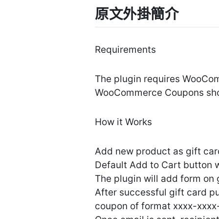
原文外掛簡介
Requirements
The plugin requires WooCom
WooCommerce Coupons shou
How it Works
Add new product as gift ca
Default Add to Cart button w
The plugin will add form on
After successful gift card p
coupon of format xxxx-xxxx-