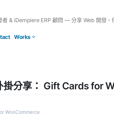
開發者 & iDempiere ERP 顧問 — 分享 We
tact
Works
 外掛分享： Gift Cards for
 for WooCommerce