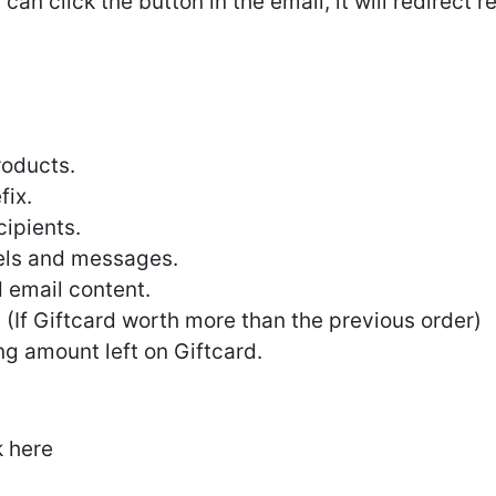
can click the button in the email, it will redirect r
roducts.
fix.
cipients.
bels and messages.
d email content.
 (If Giftcard worth more than the previous order)
g amount left on Giftcard.
k here