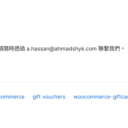
請隨時透過
a.hassan@ahmadshyk.com
聯繫我們。
commerce
gift vouchers
woocommerce-giftca