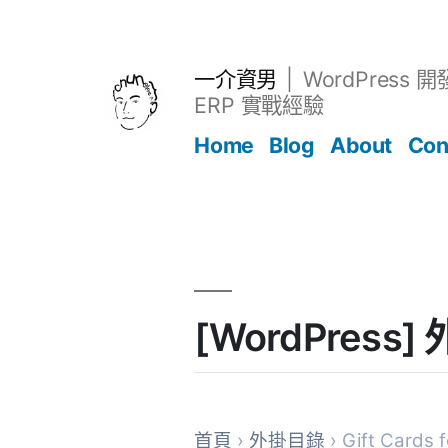
跳
至
主
一介資男
WordPress 
要
ERP 實戰經驗
內
Home
Blog
About
Con
容
文章
[WordPress]
首頁
›
外掛目錄
› Gift Cards