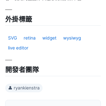
外掛標籤
SVG
retina
widget
wysiwyg
live editor
開發者團隊
👤 ryankienstra