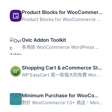
Product Blocks for WooCommerce
Product Blocks for WooCommerce 可以幫助您輕鬆地在 WooComm...
Ovic Addon Toolkit
多用途 WooCommerce WordPress 主題 我們的俱樂部裡有更多佈...
Shopping Cart & eCommerce Store
WP EasyCart 是一款強大的免費 WordPress 電子商務外掛，能快...
Minimum Purchase for WooCommerce
對於 WooCommerce 1.0+ 商店，Minimum Purchase Plugin 可以...