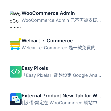
WooCommerce Admin
WooCommerce Admin 已不再被支援 WooCommerce Admin 已經成為...
Welcart e-Commerce
Welcart e-Commerce 是一款免費的 WordPress 電子商務外掛，...
Easy Pixels
「Easy Pixels」能夠設定 Google Analytics、Google Ads、Bin...
External Product New Tab for WooCommerce
此外掛設定在 WooCommerce 網站中的所有外部 / 附屬產品 "立...