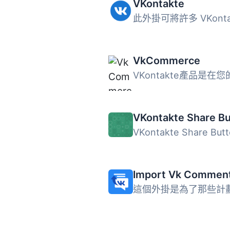
VKontakte
VkCommerce
Import Vk Commen