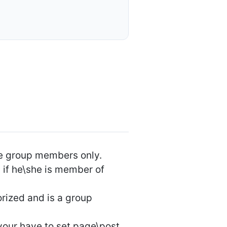
te group members only.
g if he\she is member of
orized and is a group
your have to set page\post