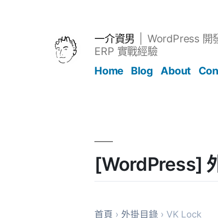
跳
至
主
一介資男
WordPress 
要
ERP 實戰經驗
內
Home
Blog
About
Con
容
文章
[WordPress]
首頁
›
外掛目錄
› VK Lock