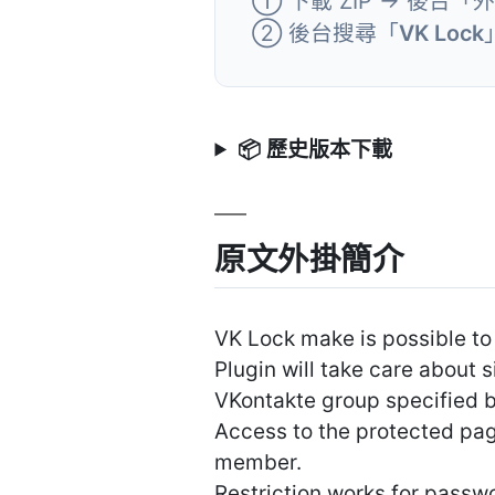
① 下載 ZIP → 後台「
② 後台搜尋「
VK Lock
📦 歷史版本下載
原文外掛簡介
VK Lock make is possible to
Plugin will take care about 
VKontakte group specified 
Access to the protected page
member.
Restriction works for passw