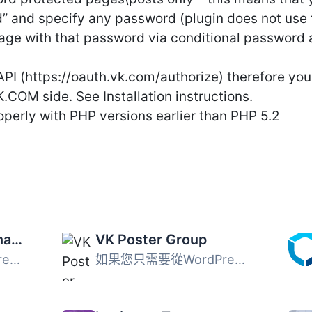
” and specify any password (plugin does not use t
age with that password via conditional password 
API (https://oauth.vk.com/authorize) therefore y
K.COM side. See Installation instructions.
operly with PHP versions earlier than PHP 5.2
Meks Easy Social Share
VK Poster Group
Meks Easy Social Share 最初是作為我們的 Johannes WordPres...
如果您只需要從WordPress跨發送到VK社群的牆上，而不需要其他...