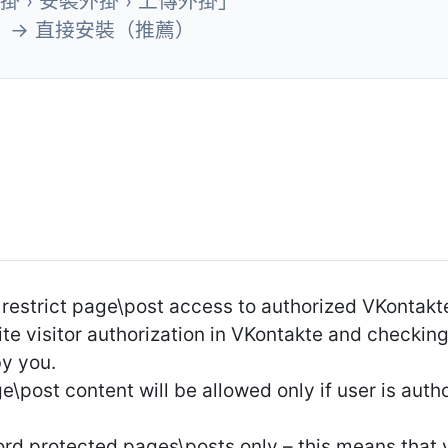
外掛 › 安裝外掛 › 上傳外掛」
」→ 直接安裝（推薦）
 restrict page\post access to authorized VKontak
site visitor authorization in VKontakte and checkin
by you.
\post content will be allowed only if user is auth
ord protected pages\posts only – this means that 