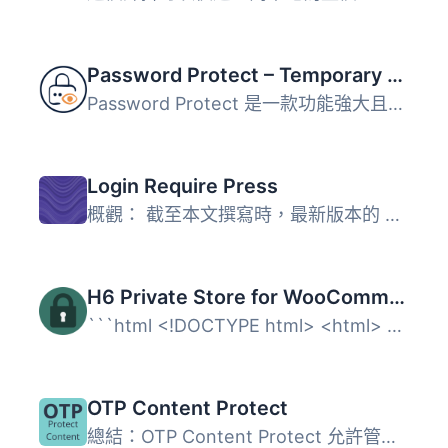
Password Protect – Temporary Login Without Password & Password Protect Entire Site
Password Protect 是一款功能強大且多用途的 WordPress 安全...
Login Require Press
概觀： 截至本文撰寫時，最新版本的 WordPress 5.3 具有三個...
H6 Private Store for WooCommerce
```html <!DOCTYPE html> <html> <head> &...
OTP Content Protect
總結：OTP Content Protect 允許管理員為單獨的文章、頁面和...