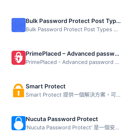
Bulk Password Protect Post Types
Bulk Password Protect Post Types 可讓您選擇一個或多個文章...
PrimePlaced – Advanced password protection
PrimePlaced - Advanced password protection 是一款簡單易用...
Smart Protect
Smart Protect 提供一個解決方案，可以保護你整個網站，並選...
Nucuta Password Protect
‘Nucuta Password Protect’ 是一個安全外掛，可...