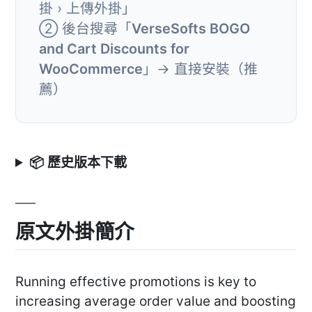
掛 › 上傳外掛」
② 後台搜尋「
VerseSofts BOGO
and Cart Discounts for
WooCommerce
」→ 直接安裝（推
薦）
📦 歷史版本下載
原文外掛簡介
Running effective promotions is key to
increasing average order value and boosting