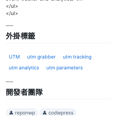
</ul>
</ul>
外掛標籤
UTM
utm grabber
utm tracking
utm analytics
utm parameters
開發者團隊
👤 reponwp
👤 codiepress