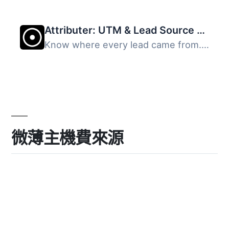
Attributer: UTM & Lead Source Tracking for WPForms, Gravity Forms, Contact Form 7 & More
Know where every lead came from. Capture UTM parameters, ...
微薄主機費來源