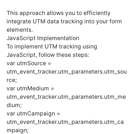
This approach allows you to efficiently
integrate UTM data tracking into your form
elements.
JavaScript Implementation
To implement UTM tracking using
JavaScript, follow these steps:
var utmSource =
utm_event_tracker.utm_parameters.utm_sou
rce;
var utmMedium =
utm_event_tracker.utm_parameters.utm_me
dium;
var utmCampaign =
utm_event_tracker.utm_parameters.utm_ca
mpaign;