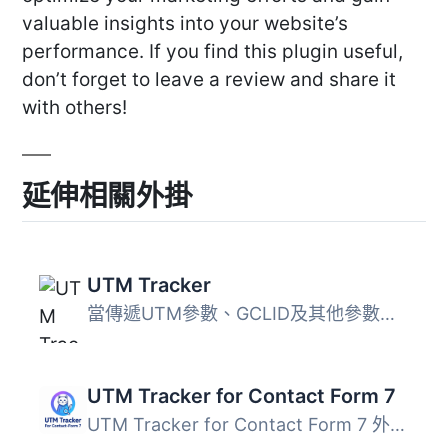
valuable insights into your website’s
performance. If you find this plugin useful,
don’t forget to leave a review and share it
with others!
延伸相關外掛
UTM Tracker
當傳遞UTM參數、GCLID及其他參數到你的網站時，此外掛會透過...
UTM Tracker for Contact Form 7
UTM Tracker for Contact Form 7 外掛自動捕捉來自網址的 UTM...