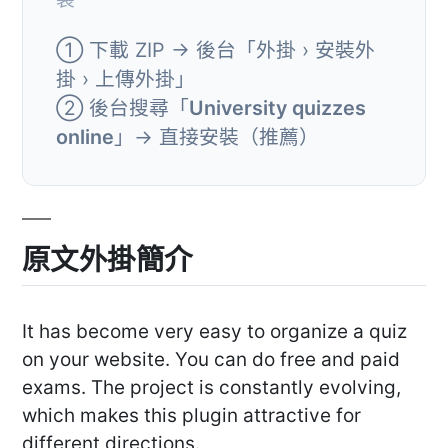
① 下載 ZIP → 後台「外掛 › 安裝外
掛 › 上傳外掛」
② 後台搜尋「
University quizzes
online
」→ 直接安裝（推薦）
原文外掛簡介
It has become very easy to organize a quiz
on your website. You can do free and paid
exams. The project is constantly evolving,
which makes this plugin attractive for
different directions.