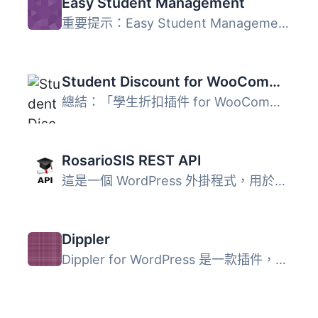
Easy Student Management
重要提示：Easy Student Management 外掛需要 WordPress 版...
Student Discount for WooCommerce
總結：「學生折扣插件 for WooCommerce」由 InAcademia 提供...
RosarioSIS REST API
這是一個 WordPress 外掛程式，用於連接 RosarioSIS REST API...
Dippler
Dippler for WordPress 是一款插件，可將 WordPress 博客轉變...