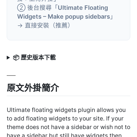
② 後台搜尋「
Ultimate Floating
Widgets – Make popup sidebars
」
→ 直接安裝（推薦）
📦 歷史版本下載
原文外掛簡介
Ultimate floating widgets plugin allows you
to add floating widgets to your site. If your
theme does not have a sidebar or wish not to
have a sidebar but still have widgets then