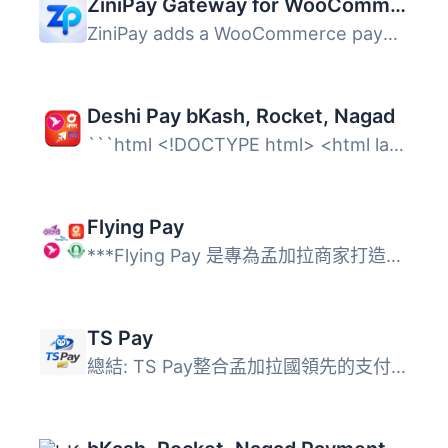
ZiniPay Gateway for WooCommerce
ZiniPay adds a WooCommerce payment method that creates a ...
Deshi Pay bKash, Rocket, Nagad
```html <!DOCTYPE html> <html lang="zh-tw&q...
Flying Pay
***Flying Pay 是專為孟加拉商家打造的一體化支付信息閘道，...
TS Pay
總結: TS Pay整合孟加拉國領先的支付閘道SSLCommerz，與Tutor...