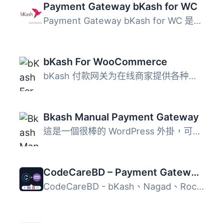
Payment Gateway bKash for WC
Payment Gateway bKash for WC 是一款專為 WooCommerce 設計...
bKash For WooCommerce
bKash 付款网关为在线商家提供各种支付解决方案。这是官方的 ...
Bkash Manual Payment Gateway
這是一個很棒的 WordPress 外掛，可在任何基於 WooCommerce ...
CodeCareBD – Payment Gateway for WooCommerce
CodeCareBD - bKash、Nagad、Rocket、Payoneer Gateway 外掛...