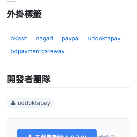
外掛標籤
bKash
nagad
paypal
uddoktapay
bdpaymentgateway
開發者團隊
👤 uddoktapay