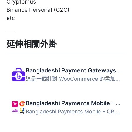
Cryptomus
Binance Personal (C2C)
etc
延伸相關外掛
Bangladeshi Payment Gateways – Make Payment Using QR Code
這是一個針對 WooCommerce 的孟加拉國支付閘道外掛。它包含一...
Bangladeshi Payments Mobile – QR Code & Transaction Reports
Bangladeshi Payments Mobile – QR Code & Transaction R...