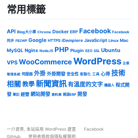
常用標籤
Facebook
API
Docker
ERP
Blog大小事
Chrome
Facebook
Google
JavaScript
iDempiere
Mac
HTTPS
Linux
同步
FB2WP
PHP
Ubuntu
MySQL
Nginx
Plugin
NodeJS
SEO
SSL
WordPress
WooCommerce
VPS
企業
技術
外掛
外掛開發
心得
安全性
伺服器
客製化
工具
管理系統
新聞資訊
相關
教學
有溫度的文字
程式開
機器人
發
網站開發
開發
經營
筆記
開源ERP
資料庫
一介資男
,
本站採用 WordPress 建置
Facebook
GitHub
使用者條款與隱私權聲明