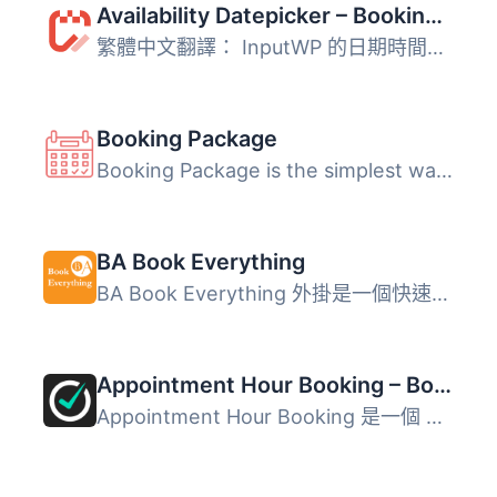
Availability Datepicker – Booking Calendar for Contact Form 7 – Input WP
繁體中文翻譯： InputWP 的日期時間選擇器外掛是一款外掛，...
Booking Package
Booking Package is the simplest way to facilitate room re...
BA Book Everything
BA Book Everything 外掛是一個快速且強大的訂房引擎，專為主...
Appointment Hour Booking – Booking Calendar
Appointment Hour Booking 是一個 WordPress 外掛程式，可建...