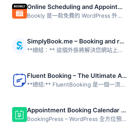
Online Scheduling and Appointment Booking System – Bookly
Bookly 是一款免費的 WordPress 外掛，允許網站接受線上預約...
SimplyBook.me – Booking and reservations calendar
**總結：** 這個外掛將解決您網站上的線上預約問題。如果您需...
Fluent Booking – The Ultimate Appointments Scheduling, Events Booking, Events Calendar Solution
**總結:** FluentBooking 是一個一流的解決方案，用於安排和...
Appointment Booking Calendar Plugin and Scheduling Plugin – BookingPress
BookingPress – WordPress 全方位預約外掛程式 Booking...