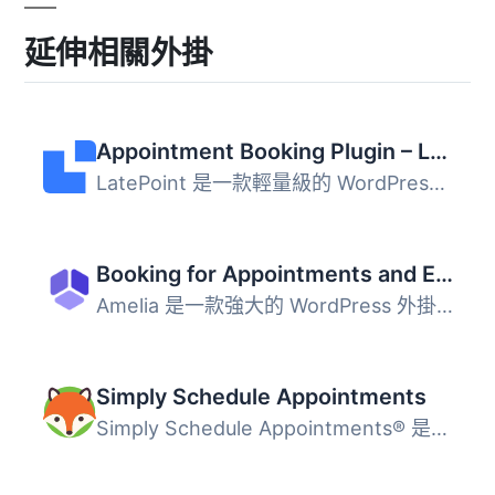
延伸相關外掛
Appointment Booking Plugin – LatePoint | Calendar & Scheduling for WordPress
LatePoint 是一款輕量級的 WordPress 約會預約外掛，讓客戶可...
Booking for Appointments and Events Calendar – Amelia
Amelia 是一款強大的 WordPress 外掛，專為預約和活動日曆設...
Simply Schedule Appointments
Simply Schedule Appointments® 是一款易於使用的 WordPress ...