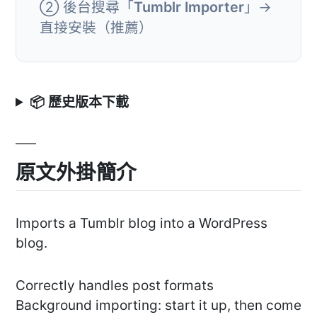
② 後台搜尋「
Tumblr Importer
」→
直接安裝（推薦）
📦 歷史版本下載
原文外掛簡介
Imports a Tumblr blog into a WordPress
blog.
Correctly handles post formats
Background importing: start it up, then come