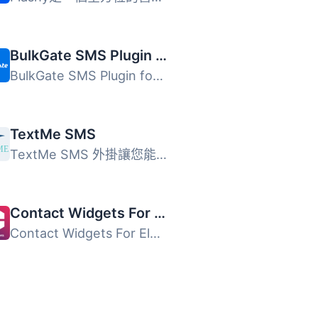
BulkGate SMS Plugin for WooCommerce
BulkGate SMS Plugin for WooCommerce 是一款多通路訊息外掛...
TextMe SMS
TextMe SMS 外掛讓您能夠透過 TextMe SMS 閘道服務，從您的 W...
Contact Widgets For Elementor all the contact links you need in one place
Contact Widgets For Elementor 是一款 WordPress 外掛，可以...