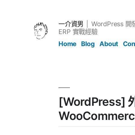
跳
至
主
一介資男
WordPress 
要
ERP 實戰經驗
內
Home
Blog
About
Con
容
文章
[WordPress] 
WooCommerc