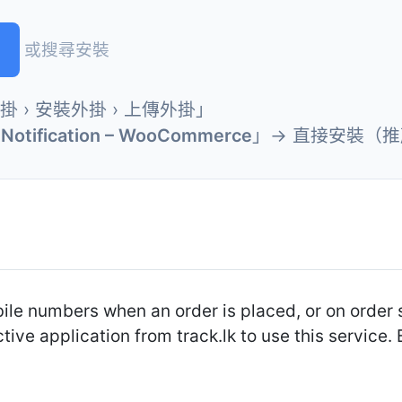
或搜尋安裝
外掛 › 安裝外掛 › 上傳外掛」
 Notification – WooCommerce
」→ 直接安裝（
le numbers when an order is placed, or on order
e application from track.lk to use this service. 