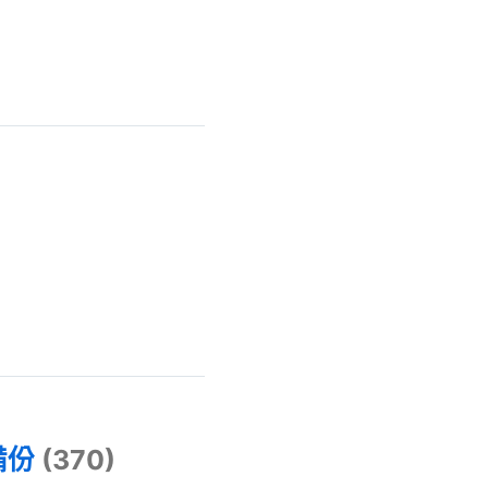
)
備份
(370)