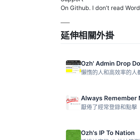
On Github. I don’t read Wor
延伸相關外掛
Always Remember
Ozh's IP To Nation