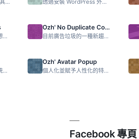
透過訪客的 IP 地址猜測其所在國家。例如，您可以在評論中加...
透過安裝 WordPress 外掛，可以建立新的 WordPress 網站並將...
s
Ozh' No Duplicate Comments
需要隨機引用外掛嗎？想要用一些隨機的詞彙替換舊有且沒意思...
目前廣告垃圾的一種新趨勢是複製已經被正常讀者批准的留言，...
Ozh' Avatar Popup
你擁有一個部落格，有統計數據告訴你有多少人閱讀它。你張貼...
個人化並賦予人性化的特色在您的文章中，除了添加 (CSS) 彈出...
Facebook 專頁