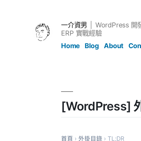
跳
至
主
一介資男
WordPress 
要
ERP 實戰經驗
內
Home
Blog
About
Con
容
文章
[WordPress
首頁
›
外掛目錄
› TL;DR