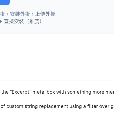
外掛 › 安裝外掛 › 上傳外掛」
→ 直接安裝（推薦）
es the “Excerpt” meta-box with something more me
 of custom string replacement using a filter over g