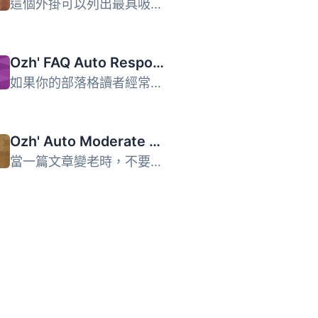
這個外掛可以列出最具吸引垃圾郵件者的文章。 它將幫助您確定...
Ozh' FAQ Auto Responder
如果你的部落格讀者經常問相同的問題，試試使用 Auto Respond...
Ozh' Auto Moderate Comments
當一篇文章變老時，不要僅僅關閉討論，而是將評論和引用送到...