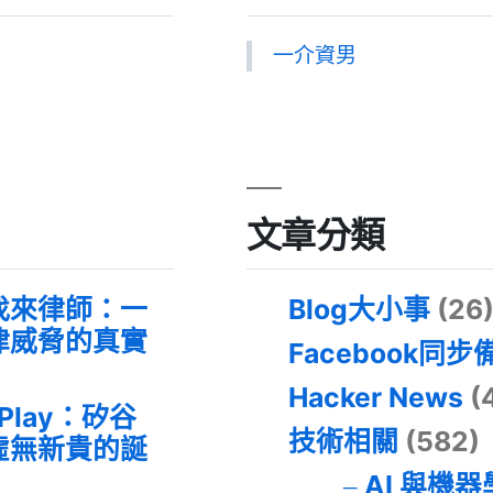
一介資男
文章分類
找來律師：一
Blog大小事
(26
律威脅的真實
Facebook同步
Hacker News
(
 Play：矽谷
技術相關
(582)
虛無新貴的誕
AI 與機