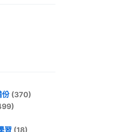
)
備份
(370)
499)
器學習
(18)