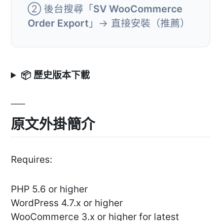
② 後台搜尋「
SV WooCommerce
Order Export
」→ 直接安裝（推薦）
📦 歷史版本下載
原文外掛簡介
Requires:
PHP 5.6 or higher
WordPress 4.7.x or higher
WooCommerce 3.x or higher for latest