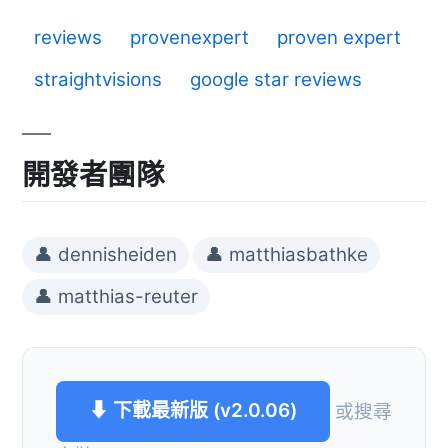
reviews
provenexpert
proven expert
straightvisions
google star reviews
開發者團隊
👤 dennisheiden
👤 matthiasbathke
👤 matthias-reuter
⬇ 下載最新版 (v2.0.06)
或搜尋