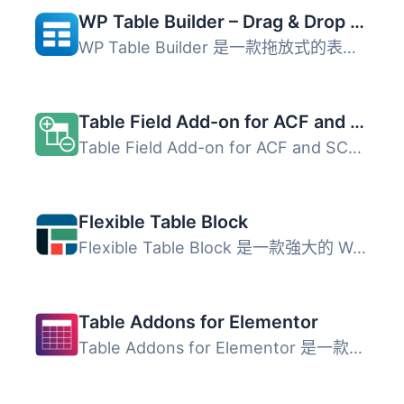
WP Table Builder – Drag & Drop Table Builder
WP Table Builder 是一款拖放式的表格建構外掛，讓使用者能在...
Table Field Add-on for ACF and SCF
Table Field Add-on for ACF and SCF 是一款增強 Advanced Cu...
Flexible Table Block
Flexible Table Block 是一款強大的 WordPress 區塊編輯器表...
Table Addons for Elementor
Table Addons for Elementor 是一款必備的外掛，專為 Element...