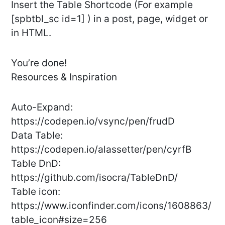
Insert the Table Shortcode (For example
[spbtbl_sc id=1] ) in a post, page, widget or
in HTML.
You’re done!
Resources & Inspiration
Auto-Expand:
https://codepen.io/vsync/pen/frudD
Data Table:
https://codepen.io/alassetter/pen/cyrfB
Table DnD:
https://github.com/isocra/TableDnD/
Table icon:
https://www.iconfinder.com/icons/1608863/
table_icon#size=256