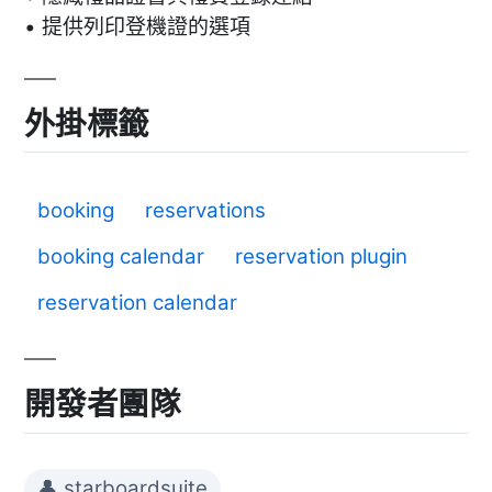
• 提供列印登機證的選項
外掛標籤
booking
reservations
booking calendar
reservation plugin
reservation calendar
開發者團隊
👤 starboardsuite