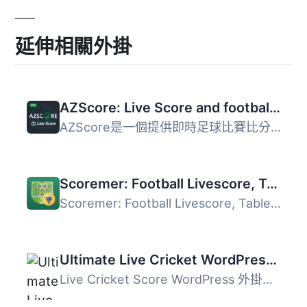
延伸相關外掛
AZScore: Live Score and football fixures and results
AZScore是一個提供即時足球比賽比分的WordPress外掛，完全無...
Scoremer: Football Livescore, Tables and Fixtures
Scoremer: Football Livescore, Tables and Fixtures 讓您可...
Ultimate Live Cricket WordPress Lite
Live Cricket Score WordPress 外掛是開發板球類網站的理想選...