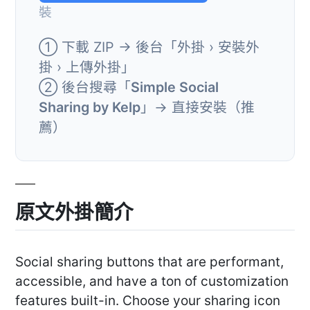
裝
① 下載 ZIP → 後台「外掛 › 安裝外
掛 › 上傳外掛」
② 後台搜尋「
Simple Social
Sharing by Kelp
」→ 直接安裝（推
薦）
原文外掛簡介
Social sharing buttons that are performant,
accessible, and have a ton of customization
features built-in. Choose your sharing icon