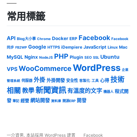
常用標籤
Facebook
API
Docker
ERP
Blog大小事
Chrome
Facebook
Google
JavaScript
iDempiere
Mac
HTTPS
Linux
同步
FB2WP
PHP
Ubuntu
MySQL
Nginx
Plugin
NodeJS
SEO
SSL
WordPress
WooCommerce
VPS
企業
技術
外掛
外掛開發
心得
安全性
伺服器
客製化
工具
管理系統
新聞資訊
相關
教學
有溫度的文字
程式開
機器人
發
網站開發
開發
經營
筆記
開源ERP
資料庫
一介資男
,
本站採用 WordPress 建置
Facebook