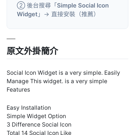
② 後台搜尋「
Simple Social Icon
Widget
」→ 直接安裝（推薦）
原文外掛簡介
Social Icon Widget is a very simple. Easily
Manage This widget. is a very simple
Features
Easy Installation
Simple Widget Option
3 Difference Social Icon
Total 14 Social Icon Like