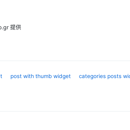
eb.gr 提供
t
post with thumb widget
categories posts wi