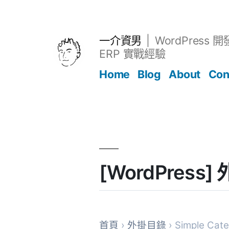
跳
至
主
一介資男
WordPress 
要
ERP 實戰經驗
內
Home
Blog
About
Con
容
文章
[WordPress]
首頁
›
外掛目錄
› Simple Cat