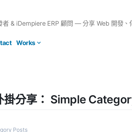
開發者 & iDempiere ERP 顧問 — 分享 We
tact
Works
 外掛分享： Simple Category
egory Posts