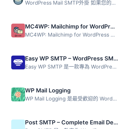
WordPress Mail SMTP外掛 如果您的WordPress網站無法正確發送...
MC4WP: Mailchimp for WordPress
MC4WP: Mailchimp for WordPress 外掛讓網站訪客輕鬆訂閱電子...
Easy WP SMTP – WordPress SMTP and Email Logs: Gmail SMTP, Office 365, Outlook, Custom SMTP, and more
Easy WP SMTP 是一款專為 WordPress 設計的外掛，旨在解決郵...
WP Mail Logging
WP Mail Logging 是最受歡迎的 WordPress 或 WooCommerce 郵...
Post SMTP – Complete Email Deliverability and SMTP Solution with Email Logs, Alerts, Backup SMTP & Mobile App