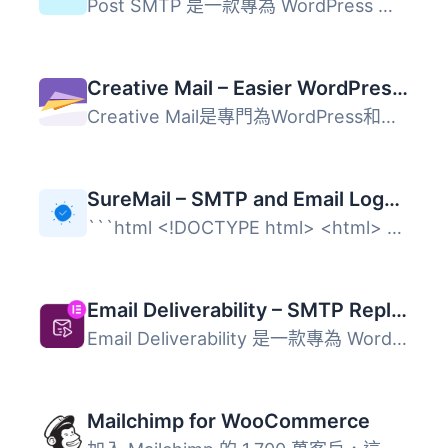
Post SMTP 是一款專為 WordPress 設計的 SMTP 外掛，旨在解決...
Creative Mail – Easier WordPress & WooCommerce Email Marketing
Creative Mail是專門為WordPress和WooCommerce設計的電子郵件...
SureMail – SMTP and Email Logs Plugin with Amazon SES, Postmark, and Other Providers
```html <!DOCTYPE html> <html> <head> &...
Email Deliverability – SMTP Replacement, Email API Deliverability & Email Log
Email Deliverability 是一款專為 WordPress 設計的外掛，旨...
Mailchimp for WooCommerce