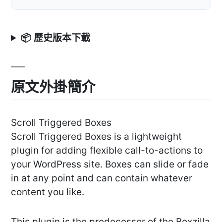
📦 歷史版本下載
原文外掛簡介
Scroll Triggered Boxes
Scroll Triggered Boxes is a lightweight
plugin for adding flexible call-to-actions to
your WordPress site. Boxes can slide or fade
in at any point and can contain whatever
content you like.
This plugin is the predecessor of the Boxzilla