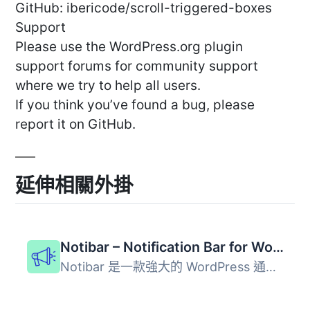
GitHub: ibericode/scroll-triggered-boxes
Support
Please use the WordPress.org plugin
support forums for community support
where we try to help all users.
If you think you’ve found a bug, please
report it on GitHub.
延伸相關外掛
Notibar – Notification Bar for WordPress
Notibar 是一款強大的 WordPress 通知欄外掛，允許用戶同時創...