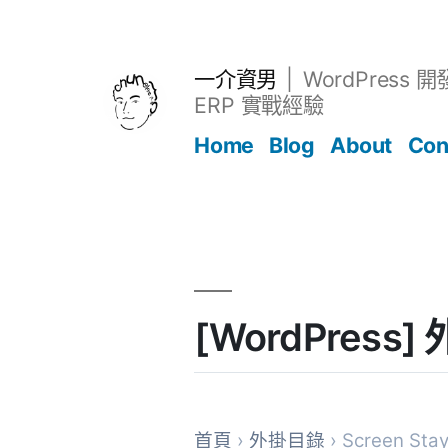
跳
至
主
一介資男
WordPress 
要
ERP 實戰經驗
內
Home
Blog
About
Con
容
文章
[WordPress]
首頁
›
外掛目錄
› Screen Sta