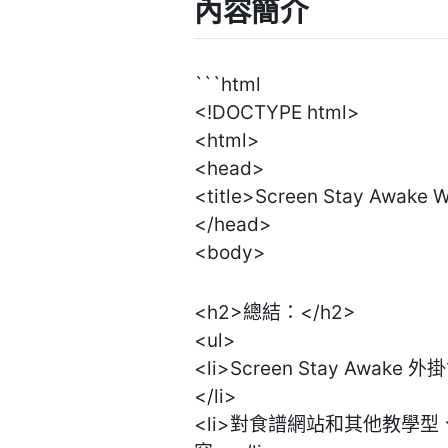
內容簡介
```html
<!DOCTYPE html>
<html>
<head>
<title>Screen Stay Awake
</head>
<body>
<h2>總結：</h2>
<ul>
<li>Screen Stay 
</li>
<li>對食譜網站和其他教