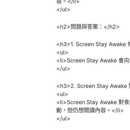
容。</li>
</ul>
<h2>問題與答案：</h2>
<h3>1. Screen Stay
<ul>
<li>Screen Stay A
</ul>
<h3>2. Screen Stay A
<ul>
<li>Screen Stay 
動，但仍想閱讀內容。</li>
</ul>