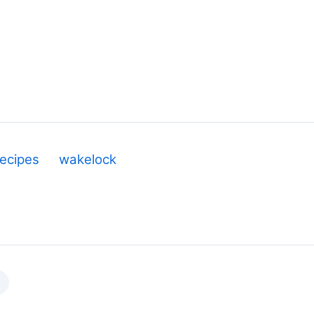
recipes
wakelock
n