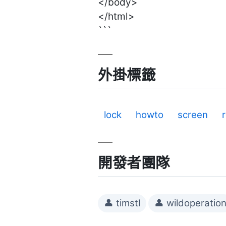
</body>
</html>
```
外掛標籤
lock
howto
screen
開發者團隊
👤 timstl
👤 wildoperatio