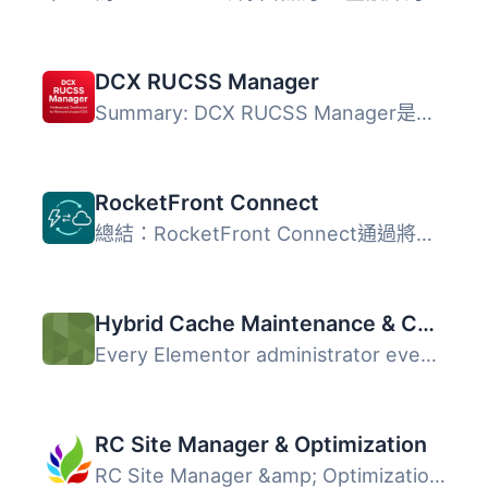
DCX RUCSS Manager
Summary: DCX RUCSS Manager是一款提供全面儀表板的外掛，用...
RocketFront Connect
總結：RocketFront Connect通過將WP Rocket Cache與AWS Cloud...
Hybrid Cache Maintenance & CSS Healer for Elementor
Every Elementor administrator eventually faces the dreade...
RC Site Manager & Optimization
RC Site Manager &amp; Optimization 是一款整合式 WordP...