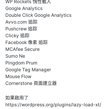
WP Rockets 惰性載入
Google Analytics
Double Click Google Analytics
Avvo.com 追踪
Pushcrew 追踪
Clicky 追踪
Facebook 像素 追踪
MCAfee Secure
Sumo Ne
Pingdom Prum
Google Tag Manager
Mouse Flow
Cornerstone 頁面建立器
如果啟用了
https://wordpress.org/plugins/lazy-load-xt/