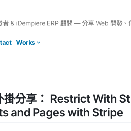
開發者 & iDempiere ERP 顧問 — 分享 We
tact
Works
掛分享： Restrict With Stri
ts and Pages with Stripe