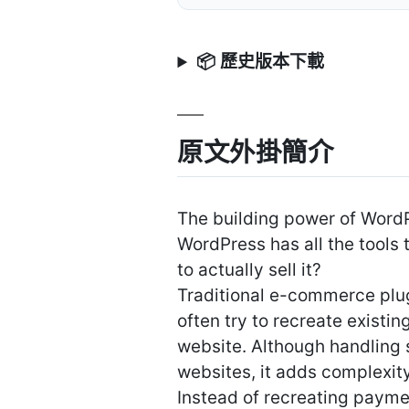
📦 歷史版本下載
原文外掛簡介
The building power of Word
WordPress has all the tools 
to actually sell it?
Traditional e-commerce plu
often try to recreate exist
website. Although handling
websites, it adds complexity
Instead of recreating paymen