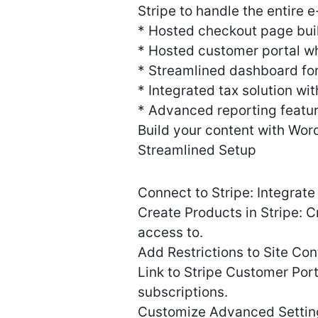
Stripe to handle the entire
* Hosted checkout page bui
* Hosted customer portal wh
* Streamlined dashboard for
* Integrated tax solution wi
* Advanced reporting featu
Build your content with Wor
Streamlined Setup
Connect to Stripe: Integrate 
Create Products in Stripe: C
access to.
Add Restrictions to Site Con
Link to Stripe Customer Port
subscriptions.
Customize Advanced Settings: