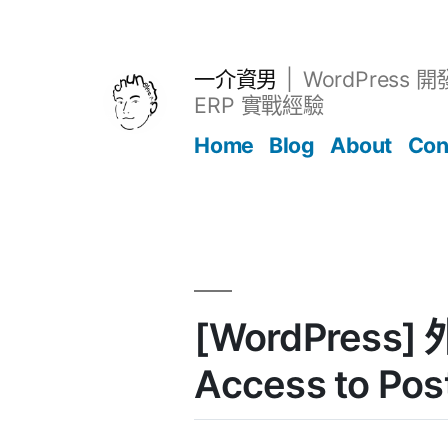
跳
至
主
一介資男
WordPress 
要
ERP 實戰經驗
內
Home
Blog
About
Con
容
文章
[WordPress] 外
Access to Pos