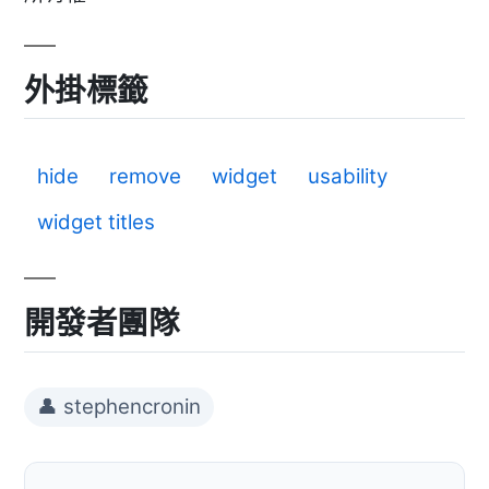
外掛標籤
hide
remove
widget
usability
widget titles
開發者團隊
👤 stephencronin