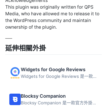
Acknowledgements
This plugin was originally written for QPS
Media, who have allowed me to release it to
the WordPress community and maintain
ownership of the plugin.
延伸相關外掛
Widgets for Google Reviews
Widgets for Google Reviews 是一款免費的 WordPress 外掛，...
Blocksy Companion
Blocksy Companion 是一款官方外掛，旨在擴展 Blocksy 佈景主...