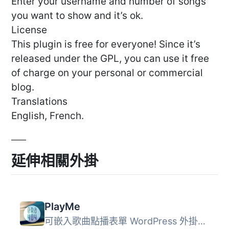
Enter your username and number of songs
you want to show and it’s ok.
License
This plugin is free for everyone! Since it’s
released under the GPL, you can use it free
of charge on your personal or commercial
blog.
Translations
English, French.
延伸相關外掛
PlayMe
可嵌入歌曲點播表單 WordPress 外掛，專為廣播電台設計 適用...