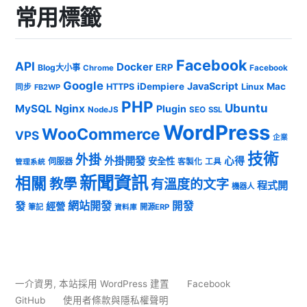
常用標籤
Facebook
API
Docker
ERP
Blog大小事
Chrome
Facebook
Google
JavaScript
iDempiere
Mac
HTTPS
Linux
同步
FB2WP
PHP
Ubuntu
MySQL
Nginx
Plugin
NodeJS
SEO
SSL
WordPress
WooCommerce
VPS
企業
技術
外掛
外掛開發
心得
安全性
伺服器
客製化
工具
管理系統
新聞資訊
相關
教學
有溫度的文字
程式開
機器人
發
網站開發
開發
經營
筆記
開源ERP
資料庫
一介資男
,
本站採用 WordPress 建置
Facebook
GitHub
使用者條款與隱私權聲明