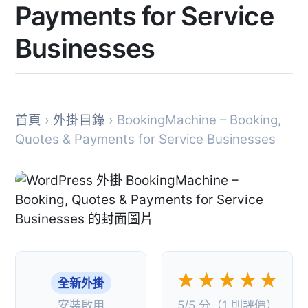
Payments for Service
Businesses
首頁
›
外掛目錄
› BookingMachine – Booking,
Quotes & Payments for Service Businesses
★★★★★
全新外掛
安裝啟用
5/5 分（1 則評價）