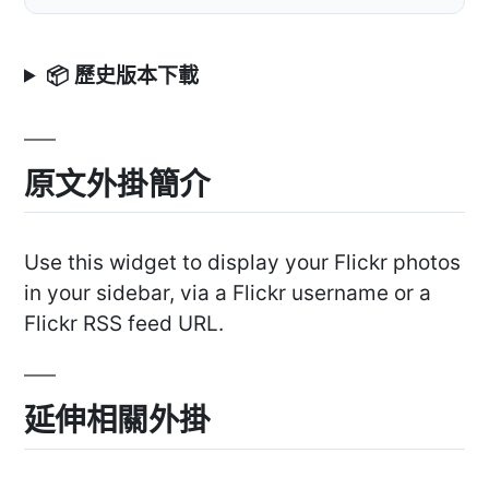
📦 歷史版本下載
原文外掛簡介
Use this widget to display your Flickr photos
in your sidebar, via a Flickr username or a
Flickr RSS feed URL.
延伸相關外掛