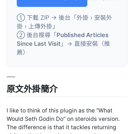
① 下載 ZIP → 後台「外掛 › 安裝外
掛 › 上傳外掛」
② 後台搜尋「
Published Articles
Since Last Visit
」→ 直接安裝（推
薦）
原文外掛簡介
I like to think of this plugin as the “What
Would Seth Godin Do” on steroids version.
The difference is that it tackles returning