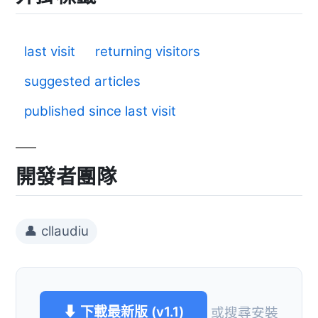
last visit
returning visitors
suggested articles
published since last visit
開發者團隊
👤 cllaudiu
⬇ 下載最新版 (v1.1)
或搜尋安裝