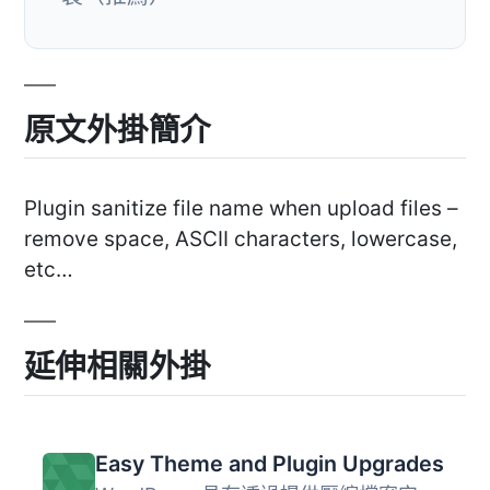
原文外掛簡介
Plugin sanitize file name when upload files –
remove space, ASCII characters, lowercase,
etc…
延伸相關外掛
Easy Theme and Plugin Upgrades