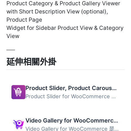
Product Category & Product Gallery Viewer
with Short Description View (optional),
Product Page
Widget for Sidebar Product View & Category
View
延伸相關外掛
Product Slider, Product Carousel and Product Grid Gallery for WooCommerce – WooProduct Slider
Product Slider for WooCommerce 是一款響應式的外掛，讓使用...
Video Gallery for WooCommerce – Add Product Video & Featured Video
Video Gallery for WooCommerce 是一款簡單的 WooCommerce 外...