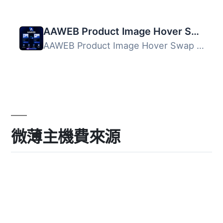
AAWEB Product Image Hover Swap for WooCommerce
AAWEB Product Image Hover Swap for WooCommerce 是一款專為...
微薄主機費來源