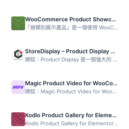
WooCommerce Product Showcase By Categories
「按類別展示產品」是一個使用 WooCommerce 的 WordPress 外...
StoreDisplay – Product Display Layouts for WooCommerce
總結：Product Display 是一個強大的 WooCommerce 外掛，提供...
Magic Product Video for WooCommerce
總結：Magic Product Video for WooCommerce 是一個提供給 Wo...
Kodlo Product Gallery for Elementor
Kodlo Product Gallery for Elementor 是一款專為 WooCommerc...