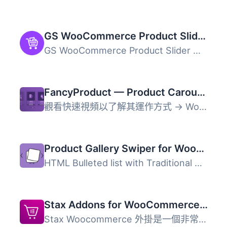
GS WooCommerce Product Slider, Product Carousel, Grid, Ticker, List & Masonry
GS WooCommerce Product Slider 外掛能夠提升產品展示效果，...
FancyProduct — Product Carousel, Slider, Gallery & Grid for WooCommerce
觀看快速視頻以了解其運作方式 → WooCommerce 真是太棒了，但...
Product Gallery Swiper for WooCommerce
HTML Bulleted list with Traditional Chinese text: <ul...
Stax Addons for WooCommerce and Elementor
Stax Woocommerce 外掛是一個非常快速輕量的外掛，可在現有的...