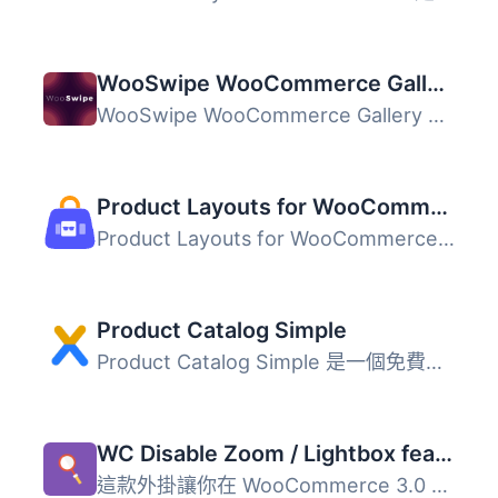
WooSwipe WooCommerce Gallery
WooSwipe WooCommerce Gallery 外掛用於替換 WooCommerce 的...
Product Layouts for WooCommerce
Product Layouts for WooCommerce 是一款無需編碼即可美化產...
Product Catalog Simple
Product Catalog Simple 是一個免費的 WordPress 外掛，可幫...
WC Disable Zoom / Lightbox features
這款外掛讓你在 WooCommerce 3.0 中可以禁用/啟用新的產品圖...