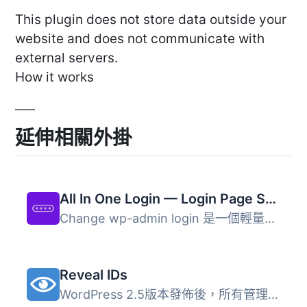
This plugin does not store data outside your
website and does not communicate with
external servers.
How it works
延伸相關外掛
All In One Login — Login Page Security and Customization for WordPress with Google reCAPTCHA, Social Login, Temporary Login, 2FA, and more.
Change wp-admin login 是一個輕量級的外掛程式，可讓您輕鬆...
Reveal IDs
WordPress 2.5版本發佈後，所有管理頁面的ID都被刪除了。這應...