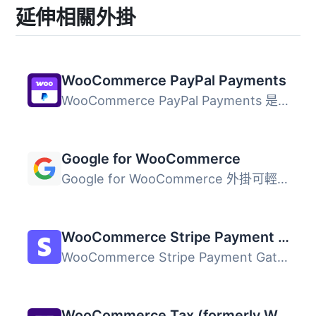
延伸相關外掛
WooCommerce PayPal Payments
WooCommerce PayPal Payments 是一個全方位解決方案，幫助商...
Google for WooCommerce
Google for WooCommerce 外掛可輕鬆將您的 WooCommerce 產品...
WooCommerce Stripe Payment Gateway
WooCommerce Stripe Payment Gateway 外掛提供最佳化的結帳體...
WooCommerce Tax (formerly WooCommerce Shipping & Tax)