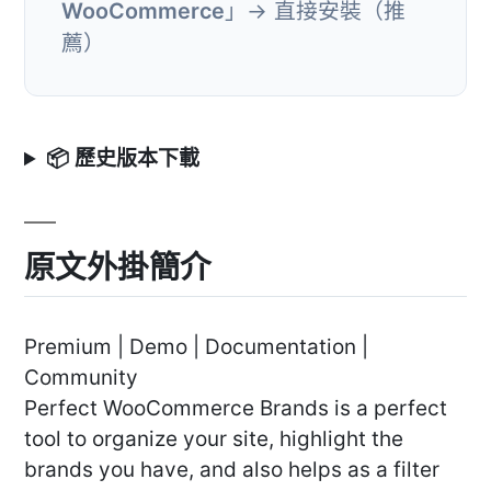
WooCommerce
」→ 直接安裝（推
薦）
📦 歷史版本下載
原文外掛簡介
Premium | Demo | Documentation |
Community
Perfect WooCommerce Brands is a perfect
tool to organize your site, highlight the
brands you have, and also helps as a filter