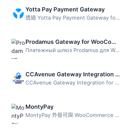
Yotta Pay Payment Gateway
透過 Yotta Pay Payment Gateway for WooCommerce，您的店家...
Prodamus Gateway for WooCommerce
Платежный шлюз Prodamus для WooCommerce требует установки...
CCAvenue Gateway Integration for WooCommerce
CCAvenue Gateway Integration for WooCommerce is a lightwe...
MontyPay
MontyPay 外掛可與 WooCommerce 整合，讓商家安全地透過 Mont...