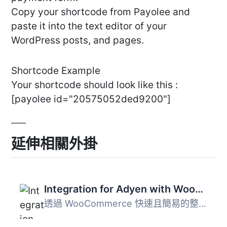
Copy your shortcode from Payolee and
paste it into the text editor of your
WordPress posts, and pages.
Shortcode Example
Your shortcode should look like this :
[payolee id="20575052ded9200"]
延伸相關外掛
Integration for Adyen with WooCommerce
透過 WooCommerce 快速且簡易的整合，即可進入任何市場並自動...