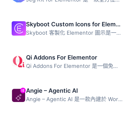
Skyboot Custom Icons for Elementor – Elementor Icons library – 14300+ Icons
Skyboot 客製化 Elementor 圖示是一個極佳的自定義 Elementor...
Qi Addons For Elementor
Qi Addons For Elementor 是一個免費的 Elementor 小工具庫，...
Angie – Agentic AI
Angie – Agentic AI 是一款內建於 WordPress 的人工智慧外掛...