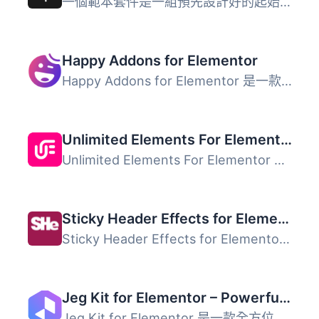
一個範本套件是一組預先設計好的起始範本，供 WordPress 網站...
Happy Addons for Elementor
Happy Addons for Elementor 是一款功能強大的 Elementor 外...
Unlimited Elements For Elementor
Unlimited Elements For Elementor 是一款專為 Elementor 使...
Sticky Header Effects for Elementor
Sticky Header Effects for Elementor 是一款適用於 Elemento...
Jeg Kit for Elementor – Powerful Addons for Elementor, Widgets & Templates for WordPress
Jeg Kit for Elementor 是一款全方位的外掛，為 Elementor 提...