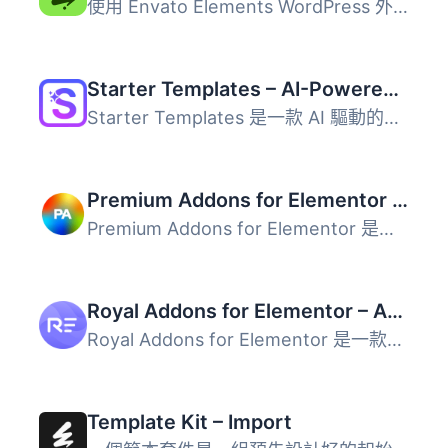
使用 Envato Elements WordPress 外掛，您可以更快地建立專業...
Starter Templates – AI-Powered Templates for Elementor & Gutenberg
Starter Templates 是一款 AI 驅動的網站建置外掛，能讓使用...
Premium Addons for Elementor – Elementor Templates, Widgets & MCP Tools
Premium Addons for Elementor 是一款強化 Elementor 頁面編...
Royal Addons for Elementor – Addons and Templates Kit for Elementor
Royal Addons for Elementor 是一款多功能、直觀且易於使用的...
Template Kit – Import