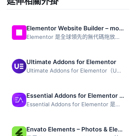
延伸相關外掛
Elementor Website Builder – more than just a page builder
Elementor 是全球領先的無代碼拖放式 WordPress 網站建置平台...
Ultimate Addons for Elementor
Ultimate Addons for Elementor（UAE）是一款輕量且功能強大...
Essential Addons for Elementor – Popular Elementor Templates & Widgets
Essential Addons for Elementor 是一款強大的外掛，提供超過...
Envato Elements – Photos & Elementor Templates