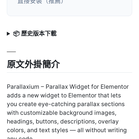
直接安裝（推薦）
📦 歷史版本下載
原文外掛簡介
Parallaxium – Parallax Widget for Elementor
adds a new widget to Elementor that lets
you create eye-catching parallax sections
with customizable background images,
headings, buttons, descriptions, overlay
colors, and text styles — all without writing
any code.