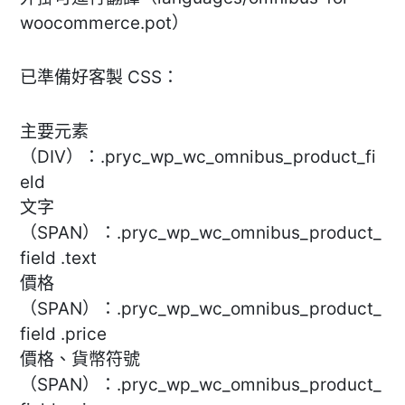
woocommerce.pot）
已準備好客製 CSS：
主要元素
（DIV）：.pryc_wp_wc_omnibus_product_fi
eld
文字
（SPAN）：.pryc_wp_wc_omnibus_product_
field .text
價格
（SPAN）：.pryc_wp_wc_omnibus_product_
field .price
價格、貨幣符號
（SPAN）：.pryc_wp_wc_omnibus_product_