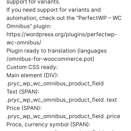
support for variants.
If you need support for variants and
automation, check out the “PerfectWP – WC
Omnibus” plugin:
https://wordpress.org/plugins/perfectwp-
wc-omnibus/
Plugin ready to translation (languages​​
/omnibus-for-woocommerce.pot)
Custom CSS ready:
Main element (DIV):
.pryc_wp_wc_omnibus_product_field
Text (SPAN):
.pryc_wp_wc_omnibus_product_field .text
Price (SPAN):
.pryc_wp_wc_omnibus_product_field .price
Proce, currency symbol (SPAN):