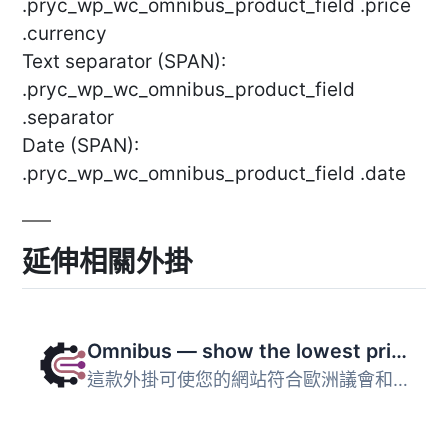
.pryc_wp_wc_omnibus_product_field .price
.currency
Text separator (SPAN):
.pryc_wp_wc_omnibus_product_field
.separator
Date (SPAN):
.pryc_wp_wc_omnibus_product_field .date
延伸相關外掛
Omnibus — show the lowest price
這款外掛可使您的網站符合歐洲議會和理事會指令（歐盟）2019/...