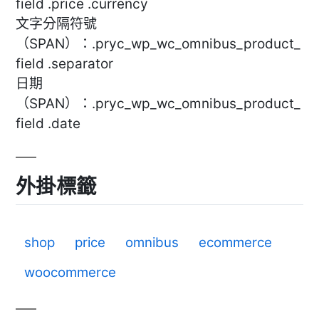
field .price .currency
文字分隔符號
（SPAN）：.pryc_wp_wc_omnibus_product_
field .separator
日期
（SPAN）：.pryc_wp_wc_omnibus_product_
field .date
外掛標籤
shop
price
omnibus
ecommerce
woocommerce