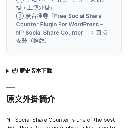
掛 › 上傳外掛」
② 後台搜尋「
Free Social Share
Counter Plugin For WordPress –
NP Social Share Counter
」→ 直接
安裝（推薦）
📦 歷史版本下載
原文外掛簡介
NP Social Share Counter is one of the best
WordPress free plugin which allows you to