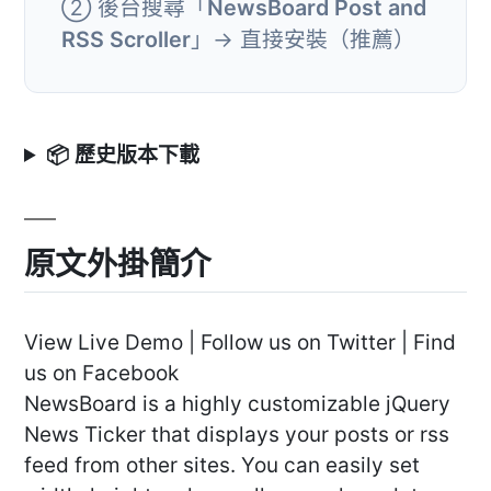
② 後台搜尋「
NewsBoard Post and
RSS Scroller
」→ 直接安裝（推薦）
📦 歷史版本下載
原文外掛簡介
View Live Demo | Follow us on Twitter | Find
us on Facebook
NewsBoard is a highly customizable jQuery
News Ticker that displays your posts or rss
feed from other sites. You can easily set