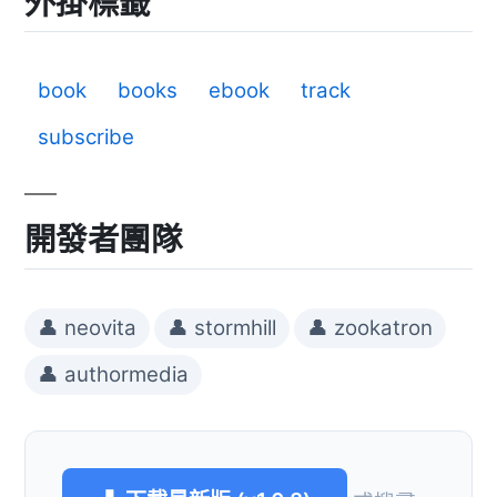
外掛標籤
book
books
ebook
track
subscribe
開發者團隊
👤 neovita
👤 stormhill
👤 zookatron
👤 authormedia