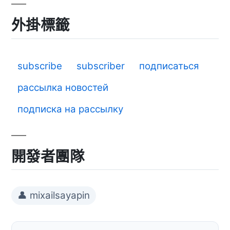
外掛標籤
subscribe
subscriber
подписаться
рассылка новостей
подписка на рассылку
開發者團隊
👤 mixailsayapin